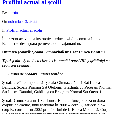
Profilul actual al şcolii
By
admin
On
noiembrie 3, 2022
In
Profilul actual al şcolii
În prezent activitatea instructiv – educativă din comuna Lunca
Banului se desfăşoară pe nivele de învăţământ în:
Unitatea şcolară
:
Şcoala Gimnazială nr.1 sat Lunca Banului
Tipul şcolii
: Şcoală cu clasele cls. pregătitoare-VIII şi grădiniță cu
program prelungit
Limba de predare
: limba română
Şcoala are în componenţă: Şcoala Gimnazială nr 1 Sat Lunca
Banului, Şcoala Primară Sat Oţetoaia, Grădiniţa cu Program Normal
Sat Lunca Banului, Grădiniţa cu Program Normal Sat Oţetoaia.
Şcoala Gimnazială nr 1 Sat Lunca Banului funcţionează în două
corpuri de clădire, unul reabilitat în 2008 – corp A, iar celălalt –
corp B, construit în 2002 prin fonduri de la Banca Mondială. Corpul