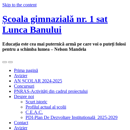
Skip to the content
Școala gimnazială nr. 1 sat
Lunca Banului
Educația este cea mai puternică armă pe care voi o puteți folosi
pentru a schimba lumea – Nelson Mandela
Toggle
Toggle
the
the
Prima pagină
mobile
search
Avizier
menu
field
AN ȘCOLAR 2024-2025
Concursuri
PNRAS-Activități din cadrul proiectului
Despre noi
Scurt istoric
Profilul actual al şcolii
C.E.A.C.
PDI-Plan De Dezvoltare Institutională_2025-2029
Contact
Avizier