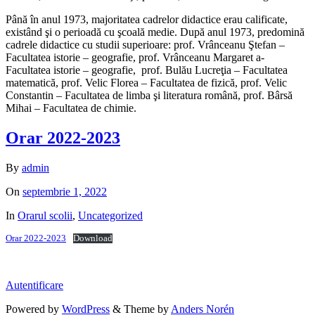
Până în anul 1973, majoritatea cadrelor didactice erau calificate,
existând şi o perioadă cu şcoală medie. După anul 1973, predomină
cadrele didactice cu studii superioare: prof. Vrânceanu Ştefan –
Facultatea istorie – geografie, prof. Vrânceanu Margaret a-
Facultatea istorie – geografie, prof. Bulău Lucreţia – Facultatea
matematică, prof. Velic Florea – Facultatea de fizică, prof. Velic
Constantin – Facultatea de limba şi literatura română, prof. Bârsă
Mihai – Facultatea de chimie.
Orar 2022-2023
By
admin
On
septembrie 1, 2022
In
Orarul scolii
,
Uncategorized
Orar 2022-2023
Download
Autentificare
Powered by
WordPress
&
Theme by
Anders Norén