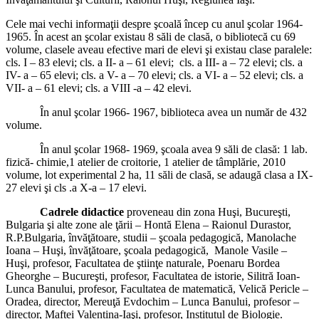
Cele mai vechi informaţii despre şcoală încep cu anul şcolar 1964-
1965. În acest an şcolar existau 8 săli de clasă, o bibliotecă cu 69
volume, clasele aveau efective mari de elevi şi existau clase paralele:
cls. I – 83 elevi; cls. a II- a – 61 elevi; cls. a III- a – 72 elevi; cls. a
IV- a – 65 elevi; cls. a V- a – 70 elevi; cls. a VI- a – 52 elevi; cls. a
VII- a – 61 elevi; cls. a VIII -a – 42 elevi.
În anul şcolar 1966- 1967, biblioteca avea un număr de 432
volume.
În anul şcolar 1968- 1969, şcoala avea 9 săli de clasă: 1 lab.
fizică- chimie,1 atelier de croitorie, 1 atelier de tâmplărie, 2010
volume, lot experimental 2 ha, 11 săli de clasă, se adaugă clasa a IX-
27 elevi şi cls .a X-a – 17 elevi.
Cadrele didactice
proveneau din zona Huşi, Bucureşti,
Bulgaria şi alte zone ale ţării – Hontă Elena – Raionul Durastor,
R.P.Bulgaria, învăţătoare, studii – şcoala pedagogică, Manolache
Ioana – Huşi, învăţătoare, şcoala pedagogică, Manole Vasile –
Huşi, profesor, Facultatea de ştiinţe naturale, Poenaru Bordea
Gheorghe – Bucureşti, profesor, Facultatea de istorie, Silitră Ioan-
Lunca Banului, profesor, Facultatea de matematică, Velică Pericle –
Oradea, director, Mereuţă Evdochim – Lunca Banului, profesor –
director, Maftei Valentina-Iaşi, profesor, Institutul de Biologie.