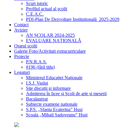
Scurt istoric
Profilul actual al şcolii
C.E.A.C.
PDI-Plan De Dezvoltare Institutională_2025-2029
Contact
Avizier
AN ȘCOLAR 2024-2025
EVALUARE NAȚIONALĂ
Orarul scolii
Galerie Foto/Activitati extracurriculare
Proiecte
P.N.R.A.S.
#196 (fără titlu)
Legaturi
Ministerul Educaţiei Naţionale
I.S.J. Vaslui
Site discuţii şi informare
Admiterea în licee şi Şcoli de arte şi meserii
Bacalaureat
Subiecte examene naţionale
S.P.S. „Sfanta Ecaterina” Husi
Scoala „Mihail Sadoveanu” Husi