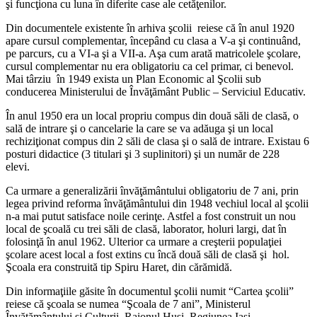
şi funcţiona cu luna în diferite case ale cetăţenilor.
Din documentele existente în arhiva şcolii reiese că în anul 1920
apare cursul complementar, începând cu clasa a V-a şi continuând,
pe parcurs, cu a VI-a şi a VII-a. Aşa cum arată matricolele şcolare,
cursul complementar nu era obligatoriu ca cel primar, ci benevol.
Mai târziu în 1949 exista un Plan Economic al Şcolii sub
conducerea Ministerului de Învăţământ Public – Serviciul Educativ.
În anul 1950 era un local propriu compus din două săli de clasă, o
sală de intrare şi o cancelarie la care se va adăuga şi un local
rechiziţionat compus din 2 săli de clasa şi o sală de intrare. Existau 6
posturi didactice (3 titulari şi 3 suplinitori) şi un număr de 228
elevi.
Ca urmare a generalizării învăţământului obligatoriu de 7 ani, prin
legea privind reforma învăţământului din 1948 vechiul local al şcolii
n-a mai putut satisface noile cerinţe. Astfel a fost construit un nou
local de şcoală cu trei săli de clasă, laborator, holuri largi, dat în
folosinţă în anul 1962. Ulterior ca urmare a creşterii populaţiei
şcolare acest local a fost extins cu încă două săli de clasă şi hol.
Şcoala era construită tip Spiru Haret, din cărămidă.
Din informaţiile găsite în documentul şcolii numit “Cartea şcolii”
reiese că şcoala se numea “Şcoala de 7 ani”, Ministerul
Învăţământului şi Culturii, Raionul Huşi, Regiunea Iaşi.