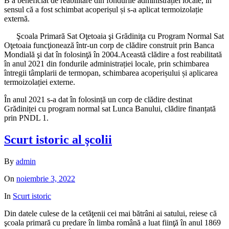
B a beneficiat de reabilitare din fondurile administrației locale, in
sensul că a fost schimbat acoperișul și s-a aplicat termoizolație
externă.
Şcoala Primară Sat Oţetoaia şi Grădiniţa cu Program Normal Sat
Oţetoaia funcţionează într-un corp de clădire construit prin Banca
Mondială şi dat în folosinţă în 2004.Această clădire a fost reabilitată
în anul 2021 din fondurile administrației locale, prin schimbarea
întregii tâmplarii de termopan, schimbarea acoperișului și aplicarea
termoizolației externe.
În anul 2021 s-a dat în folosință un corp de clădire destinat
Grădiniței cu program normal sat Lunca Banului, clădire finanțată
prin PNDL 1.
Scurt istoric al şcolii
By
admin
On
noiembrie 3, 2022
In
Scurt istoric
Din datele culese de la cetăţenii cei mai bătrâni ai satului, reiese că
şcoala primară cu predare în limba română a luat fiinţă în anul 1869