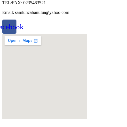
TEL/FAX: 0235483521
Email: samluncabanului@yahoo.com
acebook