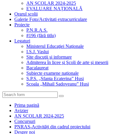
AN ȘCOLAR 2024-2025
EVALUARE NAȚIONALĂ
Orarul scolii
Galerie Foto/Activitati extracurriculare
Proiecte
P.N.R.A.S.
#196 (fără titlu)
Legaturi
Ministerul Educaţiei Naţionale
I.S.J. Vaslui
Site discuţii şi informare
Admiterea în licee şi Şcoli de arte şi meserii
Bacalaureat
Subiecte examene naţionale
S.P.S. „Sfanta Ecaterina” Husi
Scoala „Mihail Sadoveanu” Husi
Search
Prima pagină
Avizier
AN ȘCOLAR 2024-2025
Concursuri
PNRAS-Activități din cadrul proiectului
Despre noi